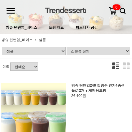
0
빙슈 턴앤업_베이스
토핑 재료
파트너사 공간
빙슈 턴앤업_베이스
샘플
정렬
빙슈 턴앤업240 컵빙수 인기4종샘
플x12개 + 체험용토핑
26,400원