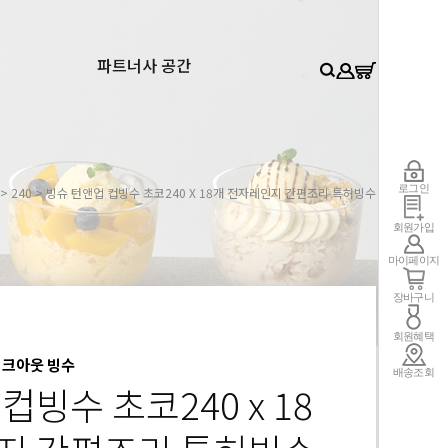
0
파트너사 공간
로그인
>
240
> 빙슈 턴앤업 컵빙수 초코240 X 18개 전자레인지 간편조리 특허빙수
회원가입
마이페이지
장바구니
회원혜택
이크아웃 빙수
배송조회
컵빙수 초코240 x 18