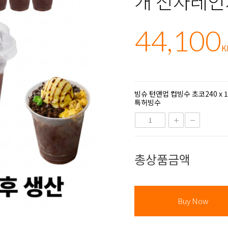
개 전자레인
44,100
빙슈 턴앤업 컵빙수 초코240 x
특허빙수
총상품금액
Buy Now