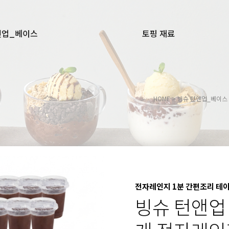
앤업_베이스
토핑 재료
HOME
>
빙슈 턴앤업_베이스
전자레인지 1분 간편조리 테
빙슈 턴앤업 