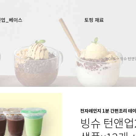
앤업_베이스
토핑 재료
HOME
>
빙슈 턴앤
전자레인지 1분 간편조리 테이
빙슈 턴앤업