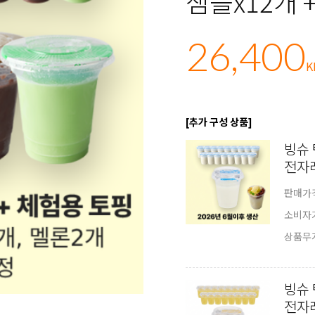
샘플x12개 
26,400
[추가 구성 상품]
빙슈 
전자
판매가
소비자
상품무
빙슈 
전자