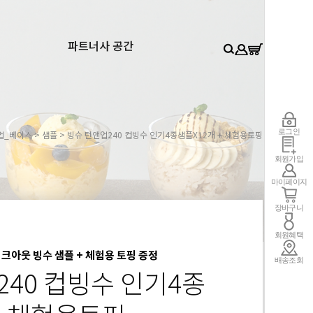
0
파트너사 공간
로그인
업_베이스
>
샘플
> 빙슈 턴앤업240 컵빙수 인기4종샘플x12개 + 체험용토핑
회원가입
마이페이지
장바구니
회원혜택
크아웃 빙수 샘플 + 체험용 토핑 증정
배송조회
240 컵빙수 인기4종