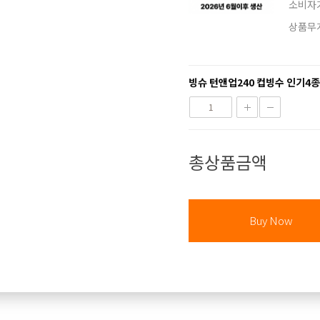
소비자
상품무
빙슈 턴앤업240 컵빙수 인기4종
총상품금액
Buy Now