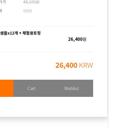
가격
48,100원
게
5000
샘플x12개 + 체험용토핑
26,400
원
26,400
KRW
Cart
Wishlist