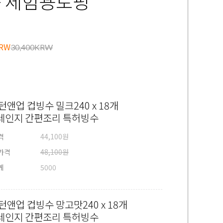
+ 체험용토핑
30,400KRW
턴앤업 컵빙수 밀크240 x 18개
레인지 간편조리 특허빙수
격
44,100원
가격
48,100원
게
5000
턴앤업 컵빙수 망고맛240 x 18개
레인지 간편조리 특허빙수