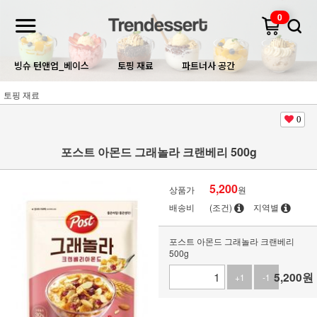
0
빙슈 턴앤업_베이스
토핑 재료
파트너사 공간
토핑 재료
0
포스트 아몬드 그래놀라 크랜베리 500g
5,200
상품가
원
배송비
(조건)
지역별
포스트 아몬드 그래놀라 크랜베리
500g
5,200
원
+1
-1