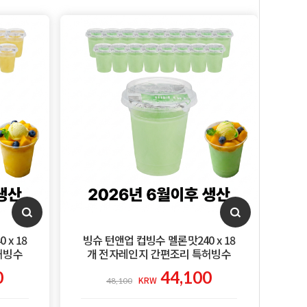
x 18
빙슈 턴앤업 컵빙수 멜론맛240 x 18
허빙수
개 전자레인지 간편조리 특허빙수
0
44,100
48,100