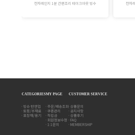
전자레인지 1분 간편조리 테이크아웃 빙수
전자레
CATEGORIES
MY PAGE
CUSTOMER SERVICE
빙슈 턴앤업
주문/배송조회
상품문의
토핑/부재료
쿠폰관리
공지사항
포장재/용기
적립금
상품후기
회원정보수정
FAQ
1:1문의
MEMBERSHIP