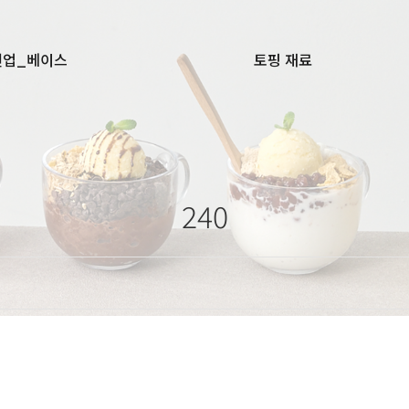
앤업_베이스
토핑 재료
240