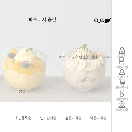
0
파트너사 공간
로그인
HOME
>
빙슈 턴앤업_베이스
>
240
회원가입
마이페이지
장바구니
샘플
회원혜택
배송조회
최근등록순
인기판매순
높은가격순
낮은가격순