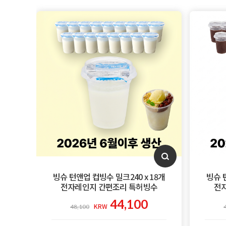
빙슈 턴앤업 컵빙수 밀크240 x 18개
빙슈 
전자레인지 간편조리 특허빙수
전
44,100
48,100