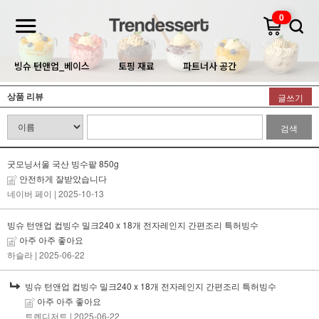
0
빙슈 턴앤업_베이스
토핑 재료
파트너사 공간
상품 리뷰
글쓰기
검색
굿모닝서울 국산 빙수팥 850g
안전하게 잘받았습니다
네이버 페이
| 2025-10-13
빙슈 턴앤업 컵빙수 밀크240 x 18개 전자레인지 간편조리 특허빙수
아주 아주 좋아요
하슬라
| 2025-06-22
빙슈 턴앤업 컵빙수 밀크240 x 18개 전자레인지 간편조리 특허빙수
아주 아주 좋아요
트렌디저트
| 2025-06-22