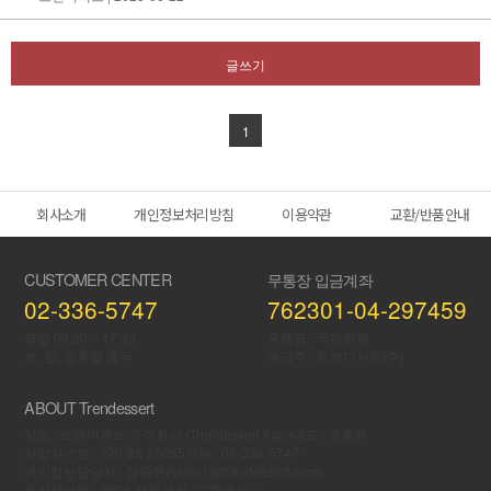
글쓰기
1
회사소개
개인정보처리방침
이용약관
교환/반품안내
CUSTOMER CENTER
무통장 입금계좌
02-336-5747
762301-04-297459
평일 09:30 ~ 17:30
은행명 : 국민은행
토, 일, 공휴일 휴무
예금주 : 트렌디저트(주)
ABOUT Trendessert
상호 : 트렌디저트 주식회사 (Trendessert Inc. )
대표 : 정종현
사업자번호 : 120-88-28085
전화 : 02-336-5747
개인정보당담자 : 정종현(sales1@trendessert.com)
통신판매업 : 2021-서울금천-2770
팩스 :